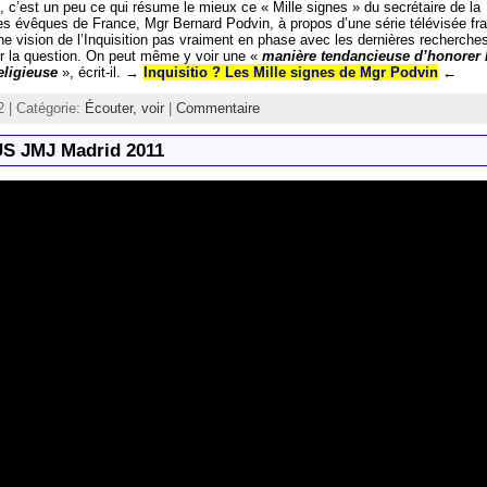
c’est un peu ce qui résume le mieux ce « Mille signes » du secrétaire de la
s évêques de France, Mgr Bernard Podvin, à propos d’une série télévisée fr
ne vision de l’Inquisition pas vraiment en phase avec les dernières recherche
ur la question. On peut même y voir une «
manière tendancieuse d’honorer l
eligieuse
», écrit-il. →
Inquisitio ? Les Mille signes de Mgr Podvin
←
12 | Catégorie:
Écouter, voir
|
Commentaire
S JMJ Madrid 2011