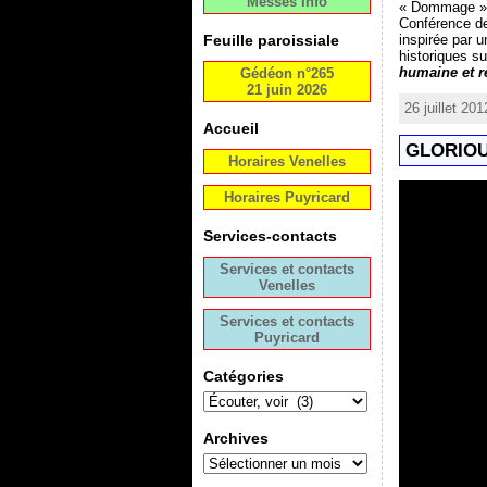
Messes Info
« Dommage », 
Conférence de
inspirée par u
Feuille paroissiale
historiques s
humaine et r
Gédéon n°265
21 juin 2026
26 juillet 20
Accueil
GLORIOU
Horaires Venelles
Horaires Puyricard
Services-contacts
Services et contacts
Venelles
Services et contacts
Puyricard
Catégories
Archives