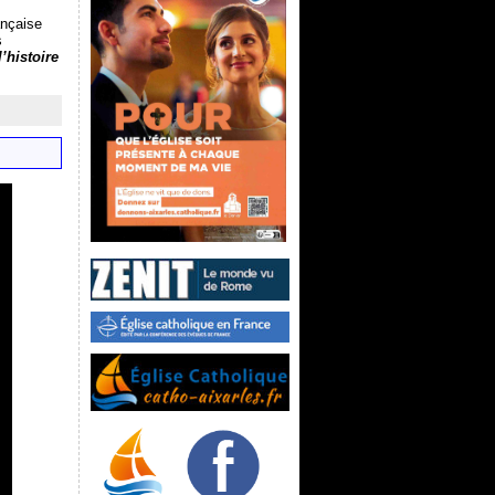
ançaise
s
’histoire