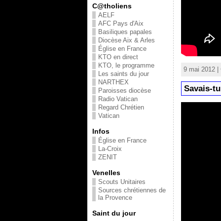
C@tholiens
AELF
AFC Pays d'Aix
Basiliques papales
Diocèse Aix & Arles
Église en France
KTO en direct
KTO, le programme
9 mai 2012 |
Les saints du jour
NARTHEX
Savais-tu
Paroisses diocèse
Radio Vatican
Regard Chrétien
Vatican
Infos
Église en France
La-Croix
ZENIT
Venelles
Scouts Unitaires
Sources chrétiennes de
la Provence
Saint du jour