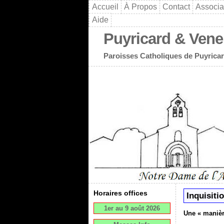
Accueil
À Propos
Contact
Associa
Aide
Puyricard & Vene
Paroisses Catholiques de Puyricar
Horaires offices
Inquisitio
1er au 9 août 2026
Une « manièr