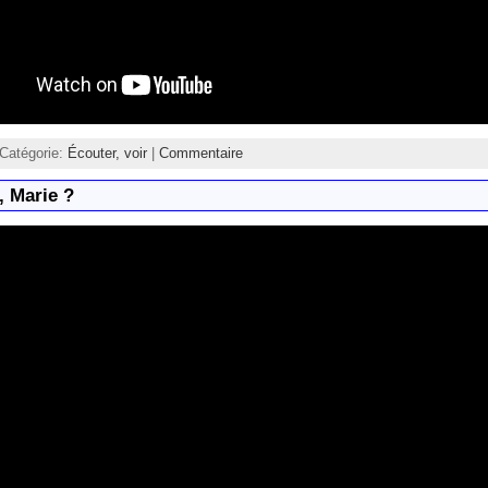
 Catégorie:
Écouter, voir
|
Commentaire
, Marie ?