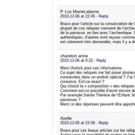
P. Luc MarieLalanne
2010-12-06 at 22:45
· Reply
Bravo pour l’article sur la consécration de 
plupart de ces reliques viennent de l’archev
de la paroisse, en lien avec l’archevêque.
authentiques, d’autres sont reçues comme
est sûrement très demandée, mais il y a de
chareton anne
2010-12-06 at 0:22
· Reply
Merci Annick pour ces informations.
Ce sujet des reliques me fait poser plusieu
conservées dans un endroit spécial ? J’ai lu
conserve. Est-ce exact ?
Qui choisit la « composition » des reliques
Comment est-ce possible d’avoir encore des 
Par exemple Sainte Thérèse de l’Enfant Jés
paroisses ?
Merci si des réponses peuvent être apporté
Axelle
2010-12-05 at 23:09
· Reply
Bravo pour ces beaux articles sur les reliqu
Auriez-vous la possibilité de mettre en lig