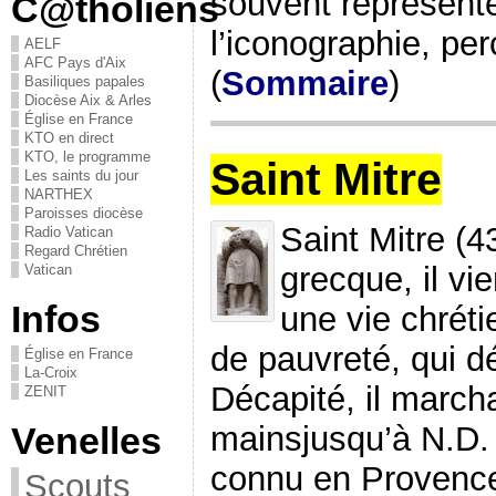
souvent représent
C@tholiens
l’iconographie, per
AELF
AFC Pays d'Aix
(
Sommaire
)
Basiliques papales
Diocèse Aix & Arles
Église en France
KTO en direct
KTO, le programme
Saint Mitre
Les saints du jour
NARTHEX
Paroisses diocèse
Saint Mitre (4
Radio Vatican
Regard Chrétien
grecque, il vie
Vatican
Infos
une vie chrét
de pauvreté, qui d
Église en France
La-Croix
Décapité, il march
ZENIT
mainsjusqu’à N.D. d
Venelles
connu en Provence
Scouts