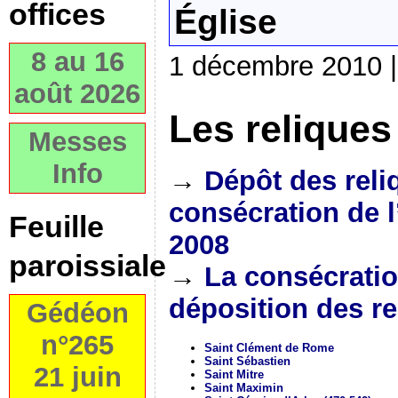
offices
Église
8 au 16
1 décembre 2010 |
août 2026
Les reliques
Messes
Info
→
Dépôt des reli
consécration de l
Feuille
2008
paroissiale
→
La consécratio
déposition des re
Gédéon
n°265
Saint Clément de Rome
Saint Sébastien
21 juin
Saint Mitre
Saint Maximin