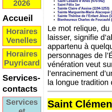
2026
Saint Césaire d’Arles (470-542)
Saint Félix 1er
Sainte Claire d’Assise (1194-1253)
Sainte Marguerite-Marie Alacoque (
Accueil
Sainte Thérèse de l’Enfant Jésus (
Bienheureux Charles de Foucauld (
Le mot relique, du l
Horaires
laisser, signifie d
Venelles
appartenu à quelq
Horaires
personnages de l’É
Puyricard
vénération veut su
l’enracinement d’u
Services-
la longue tradition 
contacts
Services
Saint Cléme
et