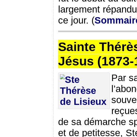
largement répandu 
ce jour. (
Sommair
Sainte Thérès
Jésus (1873-
Par sa
l’abo
souve
reçues
de sa démarche spi
et de petitesse, S