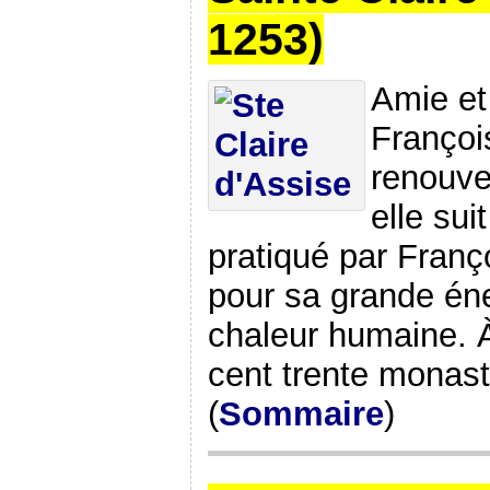
1253)
Amie et
Françoi
renouve
elle sui
pratiqué par Franç
pour sa grande éner
chaleur humaine. 
cent trente monas
(
Sommaire
)