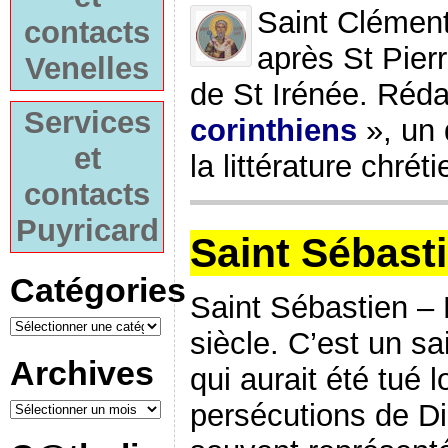
Saint Clémen
contacts
après St Pierr
Venelles
de St Irénée. Réda
Services
corinthiens
», un 
et
la littérature chréti
contacts
Puyricard
Saint Sébast
Catégories
Saint Sébastien –
siècle. C’est un sa
Archives
qui aurait été tué 
persécutions de Dio