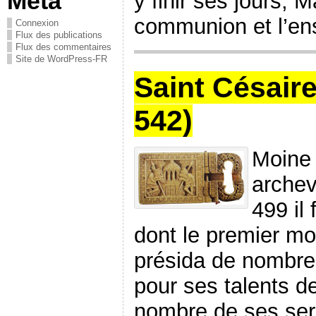
Méta
y finir ses jours, 
communion et l’ens
Connexion
Flux des publications
Flux des commentaires
Site de WordPress-FR
Saint Césaire
542)
Moine 
archev
499 il
dont le premier mo
présida de nombre
pour ses talents d
nombre de ses ser