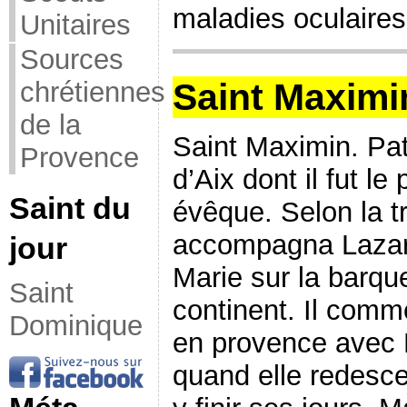
maladies oculaires.
Unitaires
Sources
chrétiennes
Saint Maximi
de la
Saint Maximin. Pa
Provence
d’Aix dont il fut le
Saint du
évêque. Selon la tra
accompagna Lazar
jour
Marie sur la barque
Saint
continent. Il comm
Dominique
en provence avec 
quand elle redesce