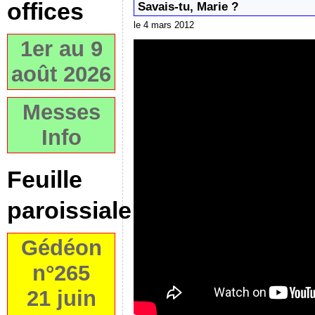
offices
Savais-tu, Marie ?
le 4 mars 2012
1er au 9
août 2026
Messes
Info
Feuille
paroissiale
Gédéon
n°265
21 juin