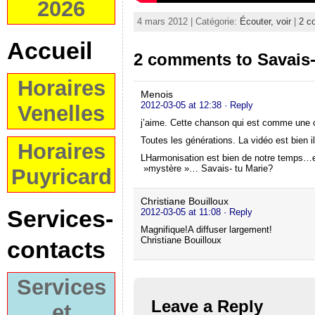
2026
4 mars 2012 | Catégorie:
Écouter, voir
|
2 c
Accueil
2 comments to Savais-
Horaires
Menois
2012-03-05 at 12:38
· Reply
Venelles
j’aime. Cette chanson qui est comme une c
Toutes les générations. La vidéo est bien i
Horaires
LHarmonisation est bien de notre temps…et
»mystère »… Savais- tu Marie?
Puyricard
Christiane Bouilloux
Services-
2012-03-05 at 11:08
· Reply
Magnifique!A diffuser largement!
Christiane Bouilloux
contacts
Services
Leave a Reply
et