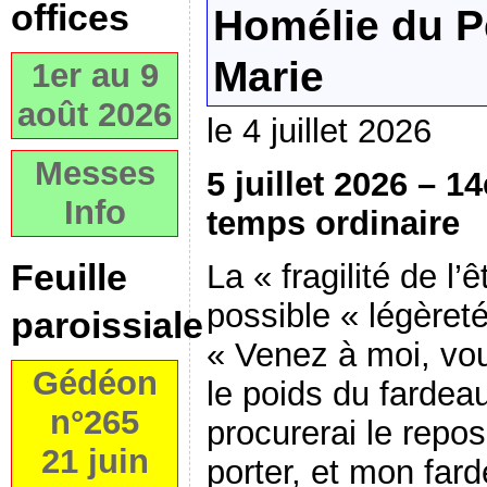
offices
Homélie du P
Marie
1er au 9
août 2026
le 4 juillet 2026
Messes
5 juillet 2026 –
Info
temps ordinaire
Feuille
La « fragilité de l’
possible « légèreté
paroissiale
« Venez à moi, vo
Gédéon
le poids du fardeau
n°265
procurerai le repo
21 juin
porter, et mon fard