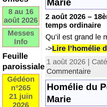
Marie
8 au 16
2 août 2026 – 1
août 2026
temps ordinaire
Messes
Qu’il est grand le 
Info
->
Lire l’homélie 
Feuille
1 août 2026 | Cat
paroissiale
Commentaire
Gédéon
Homélie du P
n°265
21 juin
Marie
2026