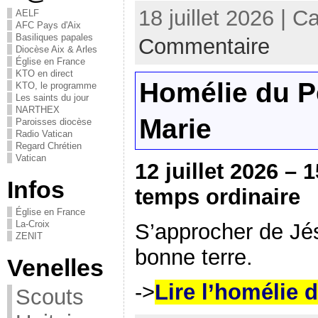
18 juillet 2026 | C
AELF
AFC Pays d'Aix
Basiliques papales
Commentaire
Diocèse Aix & Arles
Église en France
KTO en direct
Homélie du P
KTO, le programme
Les saints du jour
NARTHEX
Marie
Paroisses diocèse
Radio Vatican
Regard Chrétien
Vatican
12 juillet 2026 
Infos
temps ordinaire
Église en France
La-Croix
S’approcher de Jé
ZENIT
bonne terre.
Venelles
->
Lire l’homélie 
Scouts