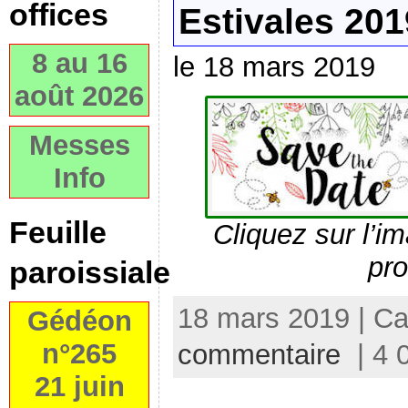
offices
Estivales 201
8 au 16
le 18 mars 2019
août 2026
Messes
Info
Feuille
Cliquez sur l’i
pr
paroissiale
18 mars 2019 | Ca
Gédéon
n°265
commentaire
| 4 
21 juin