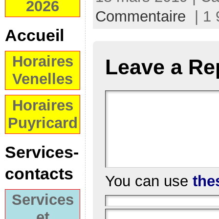
2026
Commentaire
| 1 
Accueil
Horaires
Leave a Re
Venelles
Horaires
Puyricard
Services-
contacts
You can use
the
Services
et