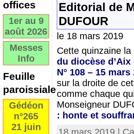
offices
Editorial de
DUFOUR
1er au 9
août 2026
le 18 mars 2019
Messes
Cette quinzaine la
Info
du diocèse d’Aix 
N° 108 – 15 mars
Feuille
sur la droite de c
paroissiale
comme chaque quinz
Monseigneur DU
Gédéon
: honte et souffr
n°265
21 juin
18 mars 2019 | Ca