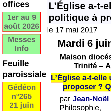
offices
L’Église a-t-
politique à p
1er au 9
août 2026
le 17 mai 2017
Messes
Mardi 6 jui
Info
Maison diocés
Feuille
Trinité – 
paroissiale
L’Église a-t-elle
proposer ? Q
Gédéon
n°265
par
Jean-Noël
21 juin
Philosophie,