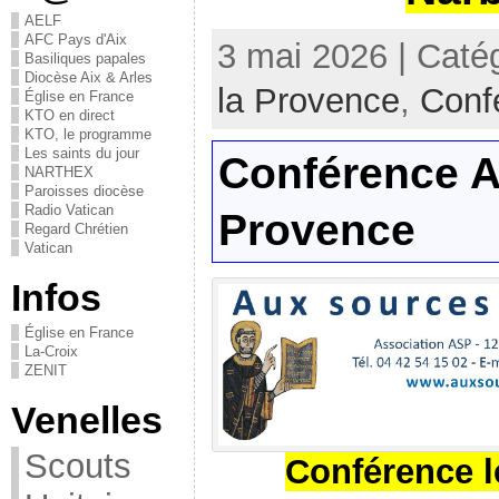
AELF
AFC Pays d'Aix
3 mai 2026 | Caté
Basiliques papales
Diocèse Aix & Arles
la Provence
,
Conf
Église en France
KTO en direct
KTO, le programme
Les saints du jour
Conférence A
NARTHEX
Paroisses diocèse
Radio Vatican
Provence
Regard Chrétien
Vatican
Infos
Église en France
La-Croix
ZENIT
Venelles
Scouts
Conférence l