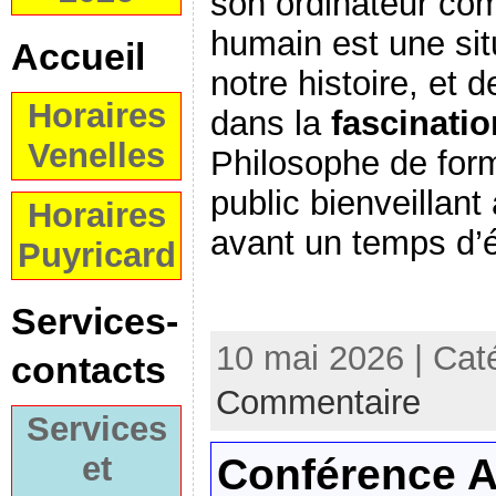
son ordinateur co
humain est une sit
Accueil
notre histoire, et 
Horaires
dans la
fascination
Venelles
Philosophe de forma
public bienveillant
Horaires
avant un temps d’
Puyricard
Services-
10 mai 2026 | Cat
contacts
Commentaire
Services
et
Conférence A