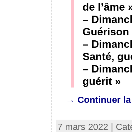
de l’âme 
– Dimanc
Guérison
– Dimanc
Santé, gué
– Dimanch
guérit
»
→ Continuer la
7 mars 2022 | Cat