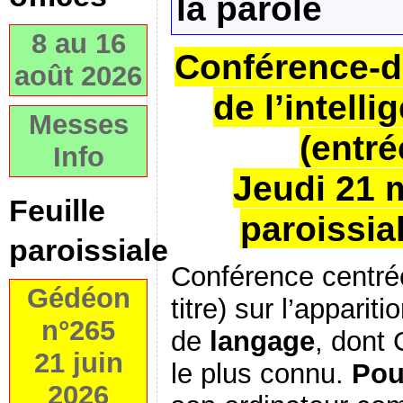
la parole
8 au 16
Conférence-d
août 2026
de l’intelli
Messes
(entré
Info
Jeudi 21 m
Feuille
paroissia
paroissiale
Conférence centré
Gédéon
titre) sur l’appari
n°265
de
langage
, dont
21 juin
le plus connu.
Pou
2026