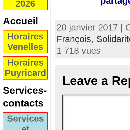
partag
2026
Accueil
20 janvier 2017 | 
Horaires
François
,
Solidari
Venelles
1 718 vues
Horaires
Puyricard
Leave a Re
Services-
contacts
Services
et