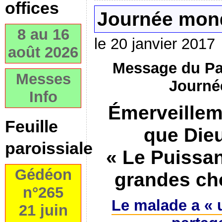
offices
Journée mond
8 au 16
le 20 janvier 2017
août 2026
Message du Pa
Messes
Journé
Info
Émerveillem
Feuille
que Dieu
paroissiale
« Le Puissan
Gédéon
grandes c
n°265
Le malade a « 
21 juin