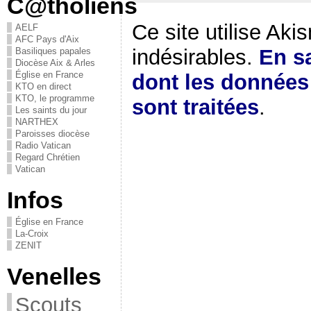
C@tholiens
Ce site utilise Aki
AELF
AFC Pays d'Aix
indésirables.
En sa
Basiliques papales
Diocèse Aix & Arles
Église en France
dont les donnée
KTO en direct
KTO, le programme
sont traitées
.
Les saints du jour
NARTHEX
Paroisses diocèse
Radio Vatican
Regard Chrétien
Vatican
Infos
Église en France
La-Croix
ZENIT
Venelles
Scouts