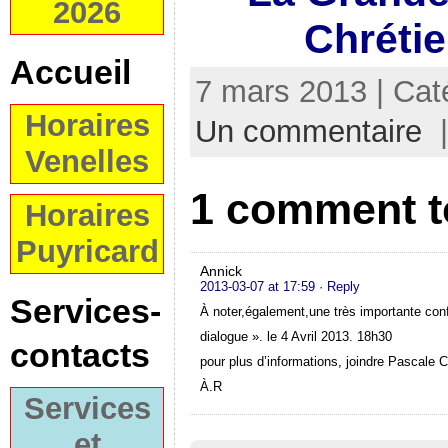
2026
Chrétie
Accueil
7 mars 2013 | Cat
Horaires
Un commentaire
|
Venelles
1 comment t
Horaires
Puyricard
Annick
2013-03-07 at 17:59
· Reply
Services-
À noter,également,une très importante conf
dialogue ». le 4 Avril 2013. 18h30
contacts
pour plus d’informations, joindre Pascal
À.R
Services
et