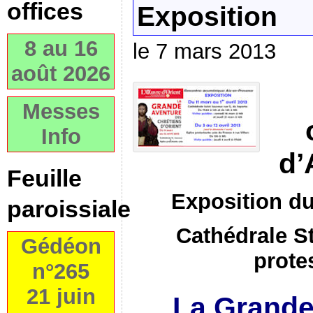
offices
Exposition
8 au 16
le 7 mars 2013
août 2026
Messes
Info
d’
Feuille
Exposition du
paroissiale
Cathédrale S
Gédéon
prote
n°265
21 juin
La Grande