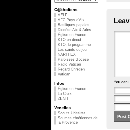
C@tholiens
AELF
Leav
AFC Pays d'Aix
Basiliques papales
Diocèse Aix & Arles
Église en France
KTO en direct
KTO, le programme
Les saints du jour
NARTHEX
Paroisses diocèse
Radio Vatican
Regard Chrétien
Vatican
You can 
Infos
Église en France
La-Croix
ZENIT
Venelles
Scouts Unitaires
Sources chrétiennes de
la Provence