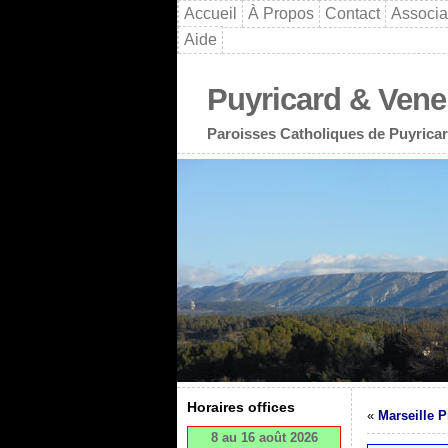
Accueil
À Propos
Contact
Associa
Aide
Puyricard & Vene
Paroisses Catholiques de Puyricar
Horaires offices
«
Marseille 
8 au 16 août 2026