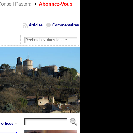
onseil Pastoral
Abonnez-Vous
Articles
Commentaires
 offices
»