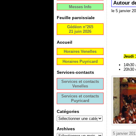
Autour de
Messes Info
le 5 janvier 2
Feuille paroissiale
Gédéon n°265
21 juin 2026
Accueil
Horaires Venelles
Jeudi 
Horaires Puyricard
14h30 à
20h30 
Services-contacts
Services et contacts
Venelles
Services et contacts
Puyricard
Catégories
Archives
5 janvier 201