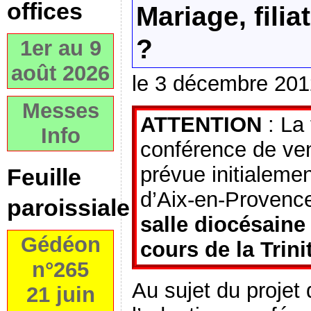
offices
Mariage, filia
?
1er au 9
août 2026
le 3 décembre 201
Messes
ATTENTION
: La 
Info
conférence de ve
prévue initialemen
Feuille
d’Aix-en-Provence
paroissiale
salle diocésain
Gédéon
cours de la Trini
n°265
Au sujet du projet 
21 juin