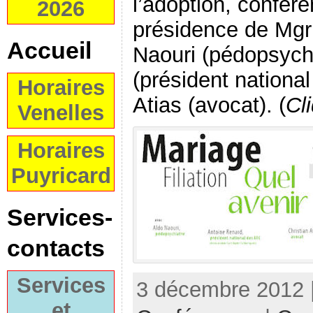
l’adoption, confér
2026
présidence de Mgr
Accueil
Naouri (pédopsychi
(président nationa
Horaires
Atias (avocat). (
Cl
Venelles
Horaires
Puyricard
Services-
contacts
Services
3 décembre 2012 |
et