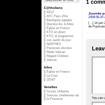
1 comm
C@tholiens
AELF
Journée pa
AFC Pays d'Aix
2009-06-20 
Basiliques papales
[…] 14 juin
Diocèse Aix & Arles
de Puyricar
Église en France
KTO en direct
KTO, le programme
Les saints du jour
NARTHEX
Leav
Paroisses diocèse
Radio Vatican
Regard Chrétien
Vatican
Infos
Église en France
La-Croix
ZENIT
Venelles
Scouts Unitaires
Sources chrétiennes de
You can 
la Provence