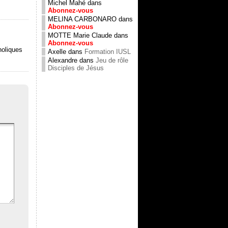
Michel Mahé
dans
Abonnez-vous
MELINA CARBONARO
dans
Abonnez-vous
MOTTE Marie Claude
dans
Abonnez-vous
holiques
Axelle
dans
Formation IUSL
Alexandre
dans
Jeu de rôle
Disciples de Jésus