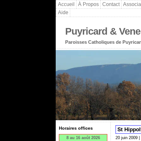
Accueil
À Propos
Contact
Associa
Aide
Puyricard & Vene
Paroisses Catholiques de Puyricar
Horaires offices
St Hippol
8 au 16 août 2026
20 juin 2009 