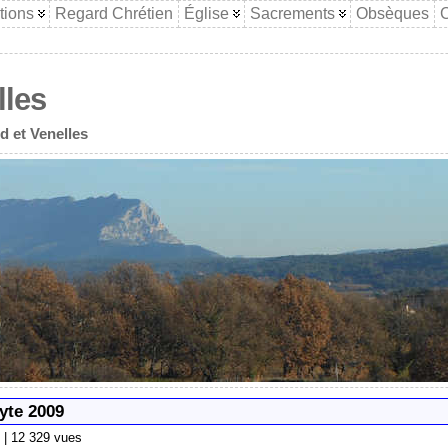
tions
Regard Chrétien
Église
Sacrements
Obsèques
C
lles
d et Venelles
yte 2009
| | 12 329 vues