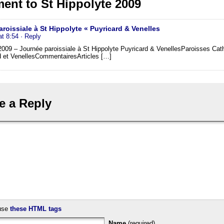
ent to St Hippolyte 2009
roissiale à St Hippolyte « Puyricard & Venelles
at 8:54
· Reply
 2009 – Journée paroissiale à St Hippolyte Puyricard & VenellesParoisses Cat
d et VenellesCommentairesArticles […]
e a Reply
use
these HTML tags
Name
(required)