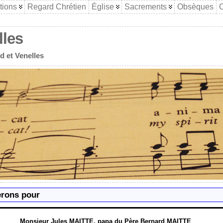
tions
Regard Chrétien
Église
Sacrements
Obsèques
C
lles
d et Venelles
erons pour
Monsieur Jules MAITTE, papa du Père Bernard MAITTE