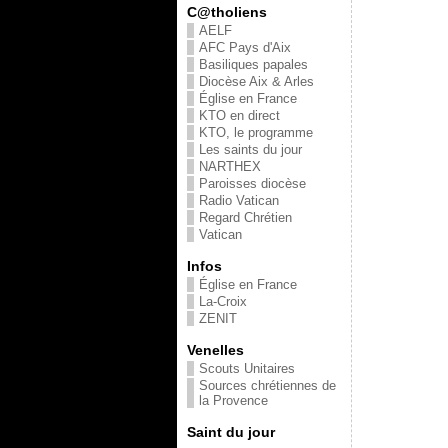
C@tholiens
AELF
AFC Pays d'Aix
Basiliques papales
Diocèse Aix & Arles
Église en France
KTO en direct
KTO, le programme
Les saints du jour
NARTHEX
Paroisses diocèse
Radio Vatican
Regard Chrétien
Vatican
Infos
Église en France
La-Croix
ZENIT
Venelles
Scouts Unitaires
Sources chrétiennes de
la Provence
Saint du jour