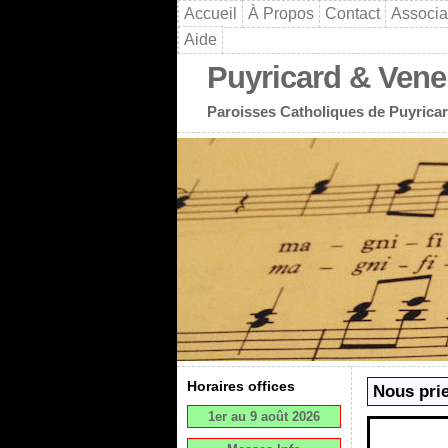
Accueil
À Propos
Contact
Associa
Aide
Puyricard & Vene
Paroisses Catholiques de Puyricar
Horaires offices
Nous pri
1er au 9 août 2026