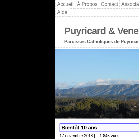
Accueil
À Propos
Contact
Associa
Aide
Puyricard & Vene
Paroisses Catholiques de Puyricar
Bientôt 10 ans
17 novembre 2018 | | 1 845 vues