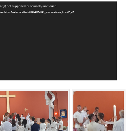
at(s) not supported or source(s) not found
chier: https://cathovenelles.fr/2026/20260621_confirmations_5.mp4?_=2
Le
vi