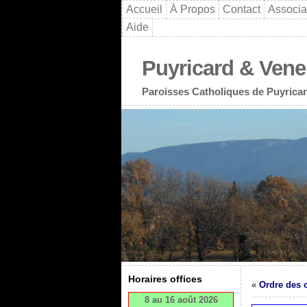
Accueil
À Propos
Contact
Associa
Aide
Puyricard & Vene
Paroisses Catholiques de Puyricar
Horaires offices
«
Ordre des o
8 au 16 août 2026