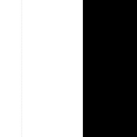
cteur
déo