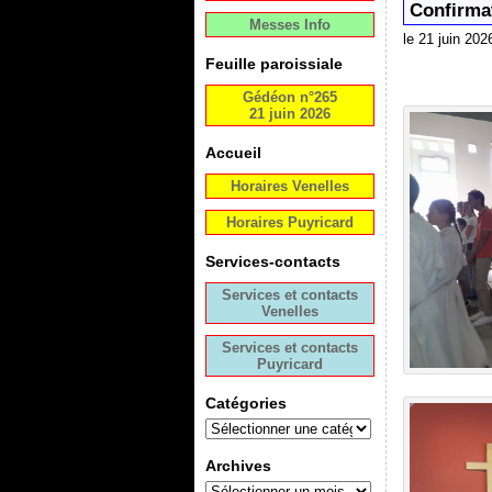
Confirmat
Messes Info
le 21 juin 202
Feuille paroissiale
Gédéon n°265
21 juin 2026
Accueil
Horaires Venelles
Horaires Puyricard
Services-contacts
Services et contacts
Venelles
Services et contacts
Puyricard
Catégories
Archives