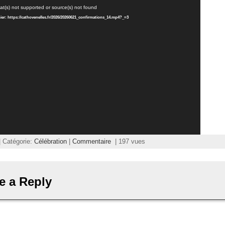
at(s) not supported or source(s) not found
chier: https://cathovenelles.fr/2026/20260621_confirmations_14.mp4?_=3
| Catégorie:
Célébration
|
Commentaire
| 197 vues
e a Reply