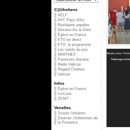
C@tholiens
AELF
AFC Pays d'Aix
Basiliques papales
Diocèse Aix & Arles
Église en France
KTO en direct
KTO, le programme
Les saints du jour
Media error: Form
NARTHEX
Paroisses diocèse
Télécharger le fi
Radio Vatican
Regard Chrétien
Vatican
Infos
Église en France
La-Croix
ZENIT
Venelles
Scouts Unitaires
Sources chrétiennes de
la Provence