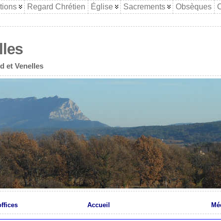
tions
Regard Chrétien
Église
Sacrements
Obsèques
C
lles
d et Venelles
ffices
Accueil
Méd