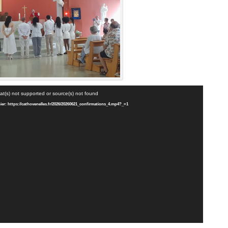
at(s) not supported or source(s) not found
chier: https://cathovenelles.fr/2026/20260621_confirmations_4.mp4?_=1