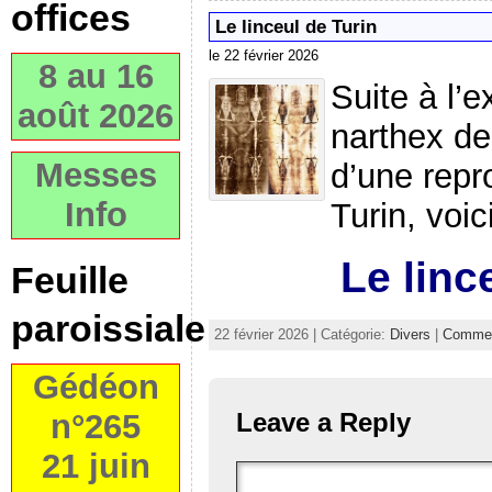
offices
Le linceul de Turin
le 22 février 2026
8 au 16
Suite à l’e
août 2026
narthex de
Messes
d’une repr
Info
Turin, voic
Le linc
Feuille
paroissiale
22 février 2026 | Catégorie:
Divers
|
Commen
Gédéon
n°265
Leave a Reply
21 juin