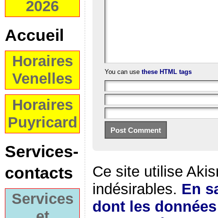
2026
Accueil
Horaires
You can use
these HTML tags
Venelles
Horaires
Puyricard
Services-
Ce site utilise Aki
contacts
indésirables.
En sa
Services
dont les donnée
et