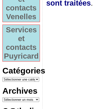
sont traitées
.
contacts
Venelles
Services
et
contacts
Puyricard
Catégories
Archives