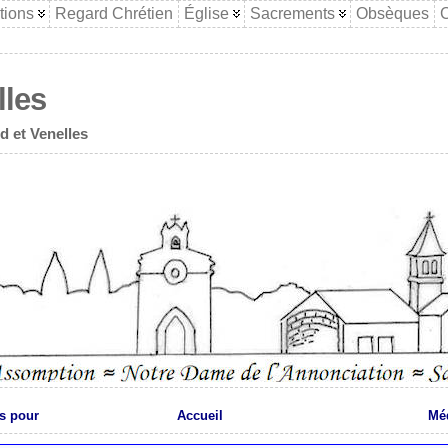
tions
Regard Chrétien
Église
Sacrements
Obsèques
C
lles
d et Venelles
s pour
Accueil
Méd