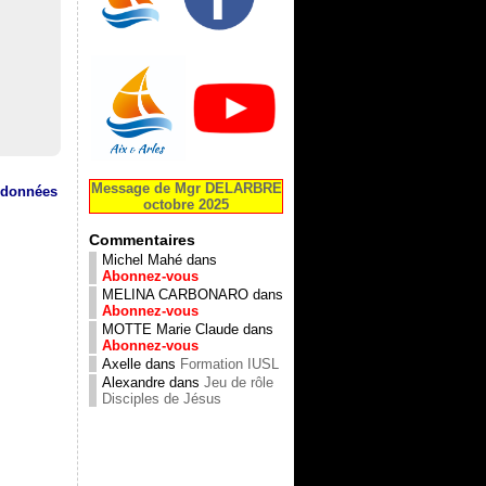
Message de Mgr DELARBRE
s données
octobre 2025
Commentaires
Michel Mahé
dans
Abonnez-vous
MELINA CARBONARO
dans
Abonnez-vous
MOTTE Marie Claude
dans
Abonnez-vous
Axelle
dans
Formation IUSL
Alexandre
dans
Jeu de rôle
Disciples de Jésus