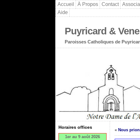
Accueil
À Propos
Contact
Associa
Aide
Puyricard & Vene
Paroisses Catholiques de Puyricar
Horaires offices
«
Nous prion
1er au 9 août 2026