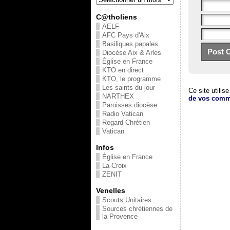
C@tholiens
AELF
AFC Pays d'Aix
Basiliques papales
Diocèse Aix & Arles
Église en France
KTO en direct
KTO, le programme
Les saints du jour
Ce site utilis
NARTHEX
de vos comme
Paroisses diocèse
Radio Vatican
Regard Chrétien
Vatican
Infos
Église en France
La-Croix
ZENIT
Venelles
Scouts Unitaires
Sources chrétiennes de
la Provence