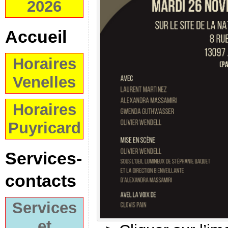
2026
Accueil
Horaires
Venelles
Horaires
Puyricard
Services-
contacts
Services
et