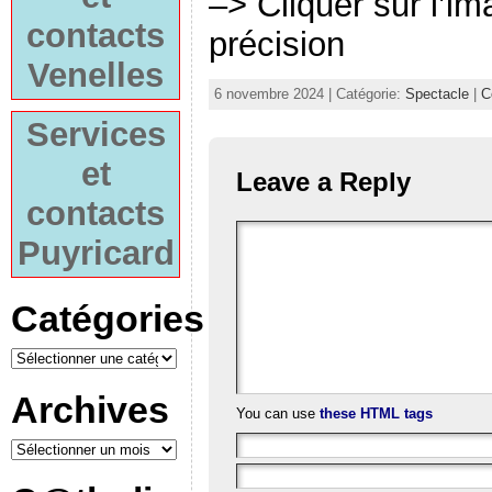
–> Cliquer sur l’i
contacts
précision
Venelles
6 novembre 2024 | Catégorie:
Spectacle
|
C
Services
et
Leave a Reply
contacts
Puyricard
Catégories
Archives
You can use
these HTML tags