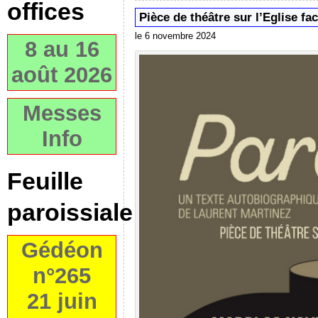
offices
Pièce de théâtre sur l’Eglise fa
le 6 novembre 2024
8 au 16
août 2026
Messes
Info
Feuille
paroissiale
Gédéon
n°265
21 juin