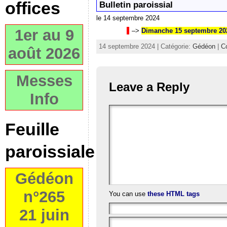
offices
Bulletin paroissial
le 14 septembre 2024
1er au 9
–>
Dimanche 15 septembre 20
14 septembre 2024 | Catégorie:
Gédéon
|
C
août 2026
Messes
Leave a Reply
Info
Feuille
paroissiale
Gédéon
n°265
You can use
these HTML tags
21 juin