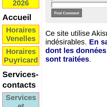
2026
Accueil
Horaires
Ce site utilise Aki
Venelles
indésirables.
En sa
dont les donnée
Horaires
sont traitées
.
Puyricard
Services-
contacts
Services
et