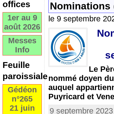
offices
Nominations 
1er au 9
le 9 septembre 20
août 2026
Nom
Messes
Info
s
Feuille
Le Pè
paroissiale
nommé doyen du 
auquel appartien
Gédéon
Puyricard et Vene
n°265
21 juin
9 septembre 2023 