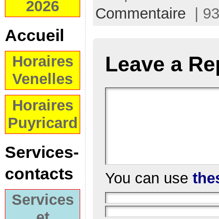
2026
Commentaire
| 93
Accueil
Leave a Re
Horaires
Venelles
Horaires
Puyricard
Services-
contacts
You can use
the
Services
et