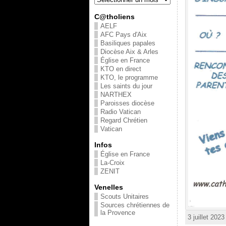
C@tholiens
AELF
AFC Pays d'Aix
Basiliques papales
Diocèse Aix & Arles
Église en France
KTO en direct
KTO, le programme
Les saints du jour
NARTHEX
Paroisses diocèse
Radio Vatican
Regard Chrétien
Vatican
Infos
Église en France
La-Croix
ZENIT
Venelles
Scouts Unitaires
Sources chrétiennes de
la Provence
3 juillet 202