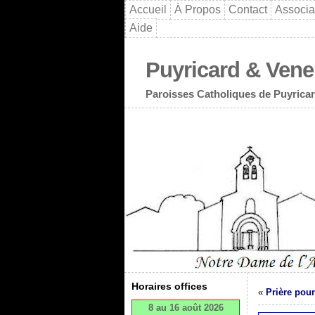
Accueil
À Propos
Contact
Associa
Aide
Puyricard & Vene
Paroisses Catholiques de Puyricar
Horaires offices
«
Prière pour
8 au 16 août 2026