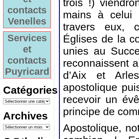
trois !) viendr
contacts
mains à celui 
Venelles
travers eux, 
Services
Églises de la 
et
unies au Succe
contacts
reconnaissent a
Puyricard
d’Aix et Arles
apostolique pui
Catégories
recevoir un év
principe de co
Archives
Apostolique, not