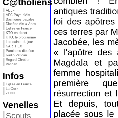
combien ! En
C@tholiens
antiques traditio
AELF
AFC Pays d'Aix
foi des apôtres
Basiliques papales
Diocèse Aix & Arles
Église en France
ces terres par 
KTO en direct
KTO, le programme
Jacobée, les mè
Les saints du jour
NARTHEX
« l’apôtre des
Paroisses diocèse
Radio Vatican
Magdala et par
Regard Chrétien
Vatican
femme hospital
Infos
première q
Église en France
La-Croix
résurrection et 
ZENIT
Et depuis, tou
Venelles
placée sous le
Scouts