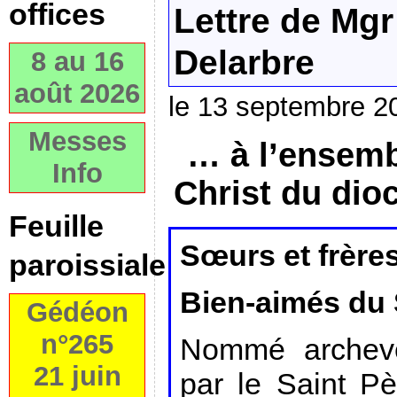
offices
Lettre de Mgr
Delarbre
8 au 16
août 2026
le 13 septembre 2
Messes
… à l’ensemb
Info
Christ du dioc
Feuille
Sœurs et frères
paroissiale
Bien-aimés du 
Gédéon
n°265
Nommé archevê
21 juin
par le Saint Pè