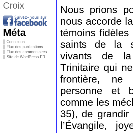
Croix
Nous prions po
nous accorde la
Méta
témoins fidèles 
saints de la s
Connexion
Flux des publications
Flux des commentaires
vivants de l
Site de WordPress-FR
Trinitaire qui n
frontière, ne
personne et b
comme les mécha
35), de grandir
l’Évangile, jo