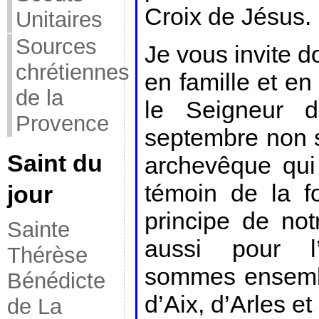
Croix de Jésus.
Unitaires
Sources
Je vous invite do
chrétiennes
en famille et e
de la
le Seigneur 
Provence
septembre non 
Saint du
archevêque qui 
témoin de la f
jour
principe de no
Sainte
aussi pour l
Thérèse
sommes ensembl
Bénédicte
d’Aix, d’Arles et
de La