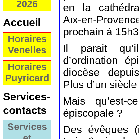
2026
en la cathédra
Aix-en-Prove
Accueil
prochain à 15h3
Horaires
Il parait qu
Venelles
d’ordination é
Horaires
diocèse depui
Puyricard
Plus d’un siècl
Services-
Mais qu’est-ce
contacts
épiscopale ?
Services
Des évêques (i
et