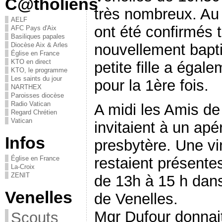
C@tholiens
très nombreux. Au
AELF
ont été confirmés 
AFC Pays d'Aix
Basiliques papales
Diocèse Aix & Arles
nouvellement bapt
Église en France
KTO en direct
petite fille a égal
KTO, le programme
Les saints du jour
pour la 1ère fois.
NARTHEX
Paroisses diocèse
Radio Vatican
A midi les Amis de
Regard Chrétien
Vatican
invitaient à un apér
Infos
presbytère. Une v
Église en France
restaient présente
La-Croix
ZENIT
de 13h à 15 h dans
Venelles
de Venelles.
Mgr Dufour donnai
Scouts