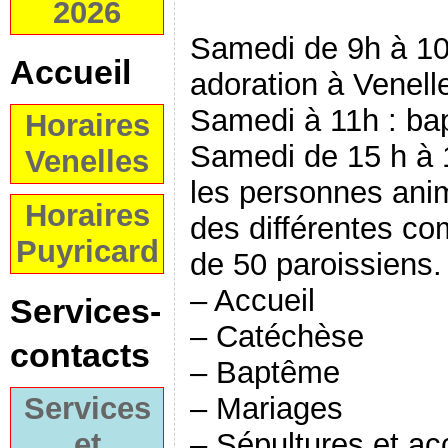
2026
Samedi de 9h à 10
Accueil
adoration à Venell
Samedi à 11h : ba
Horaires
Samedi de 15 h à 1
Venelles
les personnes anim
Horaires
des différentes c
Puyricard
de 50 paroissiens.
– Accueil
Services-
– Catéchèse
contacts
– Baptême
– Mariages
Services
– Sépultures et a
et