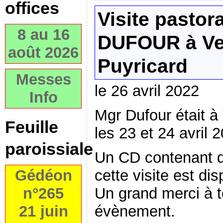
offices
Visite pastor
8 au 16
DUFOUR à Ven
août 2026
Puyricard
Messes
le 26 avril 2022
Info
Mgr Dufour était à
Feuille
les 23 et 24 avril 
paroissiale
Un CD contenant q
cette visite est dis
Gédéon
Un grand merci à t
n°265
évènement.
21 juin