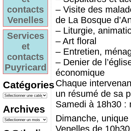
– Visite des malad
contacts
de La Bosque d’An
Venelles
– Liturgie, animat
Services
– Art floral
et
– Entretien, ména
contacts
– Denier de l’églis
Puyricard
économique
Chaque intervenan
Catégories
un résumé de sa p
Samedi à 18h30 : 
Archives
Dimanche, unique 
Venelles de 10h30 