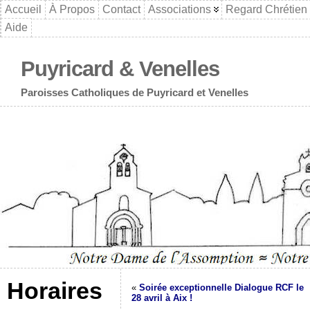
Accueil
À Propos
Contact
Associations
Regard Chrétien
Aide
Puyricard & Venelles
Paroisses Catholiques de Puyricard et Venelles
Horaires
«
Soirée exceptionnelle Dialogue RCF le
28 avril à Aix !