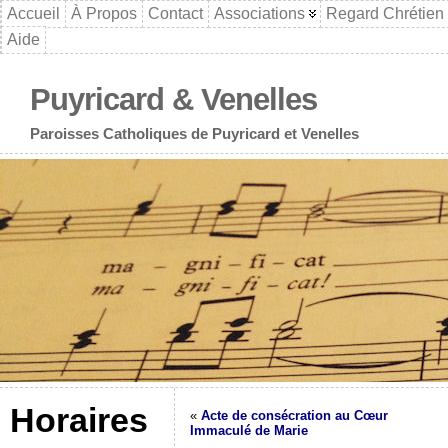
Accueil
À Propos
Contact
Associations
Regard Chrétien
Aide
Puyricard & Venelles
Paroisses Catholiques de Puyricard et Venelles
Horaires
«
Acte de consécration au Cœur
Immaculé de Marie