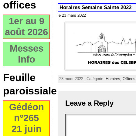
offices
Horaires Semaine Sainte 2022
le 23 mars 2022
1er au 9
août 2026
Messes
Info
Feuille
23 mars 2022 | Catégorie:
Horaires
,
Offices
paroissiale
Leave a Reply
Gédéon
n°265
21 juin