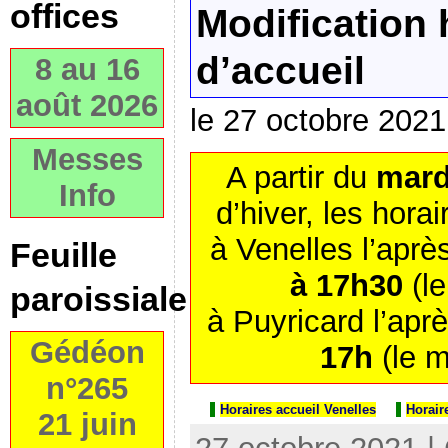
offices
Modification 
d’accueil
8 au 16
août 2026
le 27 octobre 2021
Messes
A partir du
mard
Info
d’hiver, les hora
à Venelles l’aprè
Feuille
à 17h30
(le
paroissiale
à Puyricard l’apr
Gédéon
17h
(le m
n°265
Horaires accueil Venelles
Horair
21 juin