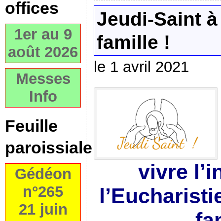
offices
Jeudi-Saint à
1er au 9
famille !
août 2026
le 1 avril 2021
Messes
Info
Feuille
paroissiale
vivre l’i
Gédéon
n°265
l’Eucharisti
21 juin
fa