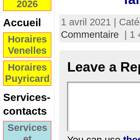
2026
Accueil
1 avril 2021 | Cat
Commentaire
| 1 
Horaires
Venelles
Leave a Re
Horaires
Puyricard
Services-
contacts
Services
et
You can use
the