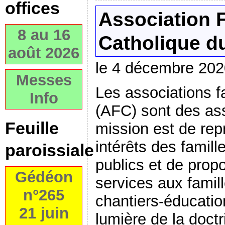
offices
Association F
8 au 16
Catholique d
août 2026
le 4 décembre 202
Messes
Les associations f
Info
(AFC) sont des ass
Feuille
mission est de rep
intérêts des famil
paroissiale
publics et de prop
Gédéon
services aux famil
n°265
chantiers-éducation
21 juin
lumière de la doctr