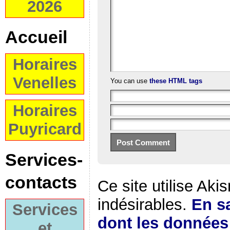
2026
Accueil
Horaires
Venelles
You can use
these HTML tags
Horaires
Puyricard
Services-
contacts
Ce site utilise Aki
indésirables.
En sa
Services
dont les donnée
et