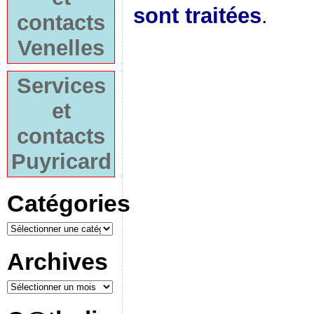
sont traitées
.
contacts
Venelles
Services
et
contacts
Puyricard
Catégories
Archives