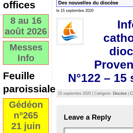
offices
Des nouvelles du diocèse
le 15 septembre 2020
8 au 16
In
août 2026
catho
Messes
dioc
Info
Proven
Feuille
N°122 – 15
paroissiale
15 septembre 2020 | Catégorie:
Diocèse
|
C
Gédéon
n°265
Leave a Reply
21 juin