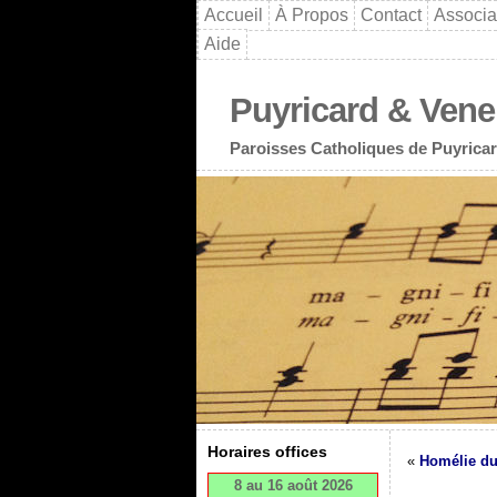
Accueil
À Propos
Contact
Associa
Aide
Puyricard & Vene
Paroisses Catholiques de Puyricar
Horaires offices
«
Homélie du
8 au 16 août 2026