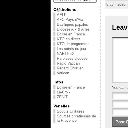
9 avril 2020 
C@tholiens
AELF
AFC Pays d'Aix
Basiliques papales
Leav
Diocèse Aix & Arles
Église en France
KTO en direct
KTO, le programme
Les saints du jour
NARTHEX
Paroisses diocèse
Radio Vatican
Regard Chrétien
Vatican
Infos
Église en France
You can 
La-Croix
ZENIT
Venelles
Scouts Unitaires
Sources chrétiennes de
la Provence