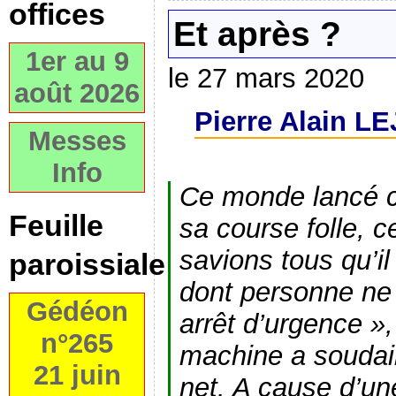
offices
Et après ?
1er au 9
le 27 mars 2020
août 2026
Pierre Alain LE
Messes
Info
Ce monde lancé 
Feuille
sa course folle, 
savions tous qu’il
paroissiale
dont personne ne 
Gédéon
arrêt d’urgence »
n°265
machine a soudai
21 juin
net. A cause d’une