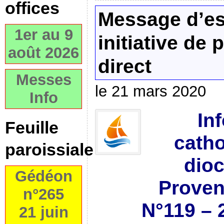
offices
Message d’es
1er au 9
initiative de 
août 2026
direct
Messes
le 21 mars 2020
Info
In
Feuille
catho
paroissiale
dioc
Gédéon
Proven
n°265
N°119 – 
21 juin