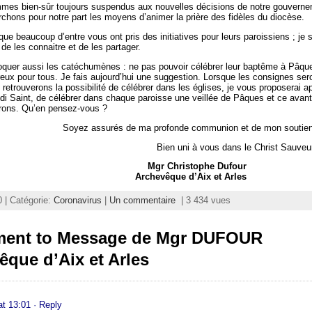
mes bien-sûr toujours suspendus aux nouvelles décisions de notre gouverne
chons pour notre part les moyens d’animer la prière des fidèles du diocèse.
que beaucoup d’entre vous ont pris des initiatives pour leurs paroissiens ; je 
de les connaitre et de les partager.
quer aussi les catéchumènes : ne pas pouvoir célébrer leur baptême à Pâqu
reux pour tous. Je fais aujourd’hui une suggestion. Lorsque les consignes ser
 retrouverons la possibilité de célébrer dans les églises, je vous proposerai a
di Saint, de célébrer dans chaque paroisse une veillée de Pâques et ce avant 
rons. Qu’en pensez-vous ?
Soyez assurés de ma profonde communion et de mon soutien
Bien uni à vous dans le Christ Sauveu
Mgr Christophe Dufour
Archevêque d’Aix et Arles
 | Catégorie:
Coronavirus
|
Un commentaire
| 3 434 vues
ent to Message de Mgr DUFOUR
êque d’Aix et Arles
at 13:01
· Reply