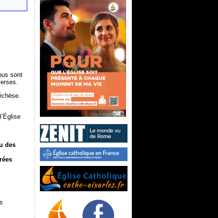
ous sont
verses.
téchèse.
l’Église
u des
rées
ns