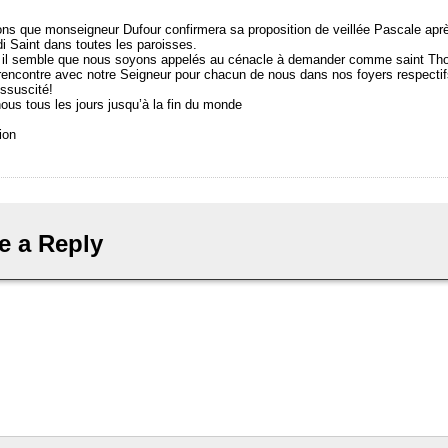
ns que monseigneur Dufour confirmera sa proposition de veillée Pascale apr
i Saint dans toutes les paroisses.
e il semble que nous soyons appelés au cénacle à demander comme saint Th
 rencontre avec notre Seigneur pour chacun de nous dans nos foyers respectif
essuscité!
nous tous les jours jusqu’à la fin du monde
ion
e a Reply