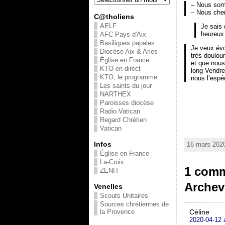
– Nous som
– Nous cher
C@tholiens
AELF
Je sais 
heureux 
AFC Pays d'Aix
Basiliques papales
Je veux évo
Diocèse Aix & Arles
très doulou
Église en France
et que nous
KTO en direct
long Vendre
KTO, le programme
nous l’espé
Les saints du jour
NARTHEX
Paroisses diocèse
Radio Vatican
Regard Chrétien
Vatican
Infos
16 mars 2020
Église en France
La-Croix
1 comm
ZENIT
Archev
Venelles
Scouts Unitaires
Sources chrétiennes de
la Provence
Céline
2020-04-12 