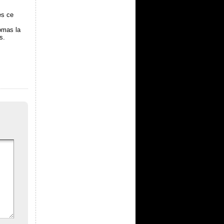
ès ce
omas la
s.