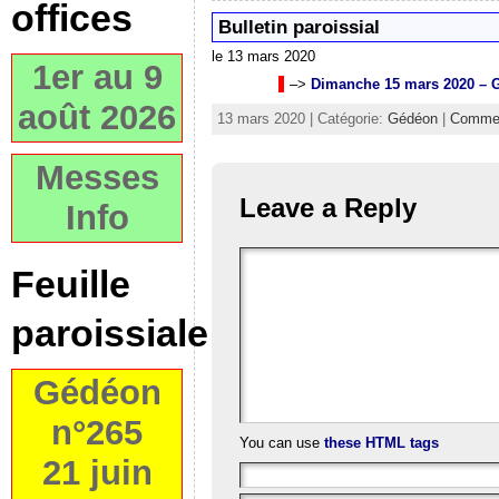
offices
Bulletin paroissial
le 13 mars 2020
1er au 9
–>
Dimanche 15 mars 2020 – 
août 2026
13 mars 2020 | Catégorie:
Gédéon
|
Commen
Messes
Leave a Reply
Info
Feuille
paroissiale
Gédéon
n°265
You can use
these HTML tags
21 juin