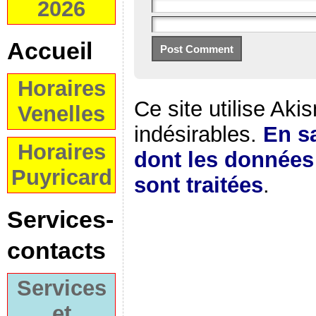
2026
Accueil
Horaires
Ce site utilise Aki
Venelles
indésirables.
En sa
Horaires
dont les donnée
Puyricard
sont traitées
.
Services-
contacts
Services
et