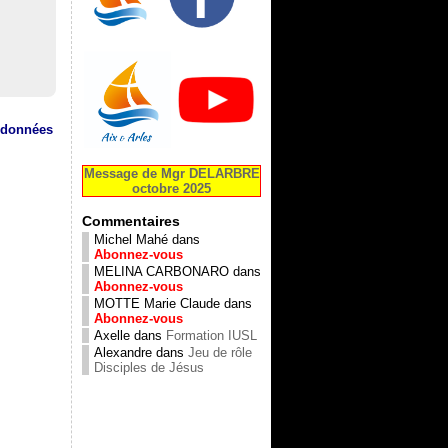
s données
Message de Mgr DELARBRE
octobre 2025
Commentaires
Michel Mahé
dans
Abonnez-vous
MELINA CARBONARO
dans
Abonnez-vous
MOTTE Marie Claude
dans
Abonnez-vous
Axelle
dans
Formation IUSL
Alexandre
dans
Jeu de rôle
Disciples de Jésus