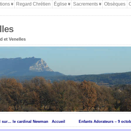
tions
Regard Chrétien
Église
Sacrements
Obsèques
C
lles
d et Venelles
l sur… le cardinal Newman
Accueil
Enfants Adorateurs – 9 octo