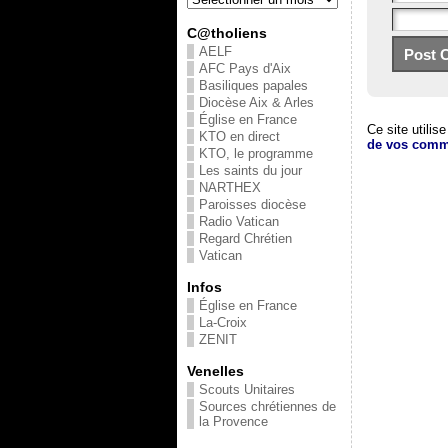
C@tholiens
AELF
AFC Pays d'Aix
Basiliques papales
Diocèse Aix & Arles
Église en France
Ce site utilis
KTO en direct
de vos comme
KTO, le programme
Les saints du jour
NARTHEX
Paroisses diocèse
Radio Vatican
Regard Chrétien
Vatican
Infos
Église en France
La-Croix
ZENIT
Venelles
Scouts Unitaires
Sources chrétiennes de
la Provence