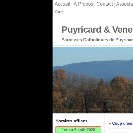
Accueil
À Propos
Contact
Associa
Aide
Puyricard & Vene
Paroisses Catholiques de Puyricar
Horaires offices
«
Coup d’oei
1er au 9 août 2026