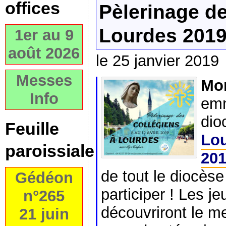
offices
Pèlerinage de
Lourdes 201
1er au 9
août 2026
le 25 janvier 2019
Messes
Mo
Info
emm
dio
Feuille
Lou
paroissiale
20
de tout le diocèse
Gédéon
participer ! Les j
n°265
découvriront le 
21 juin