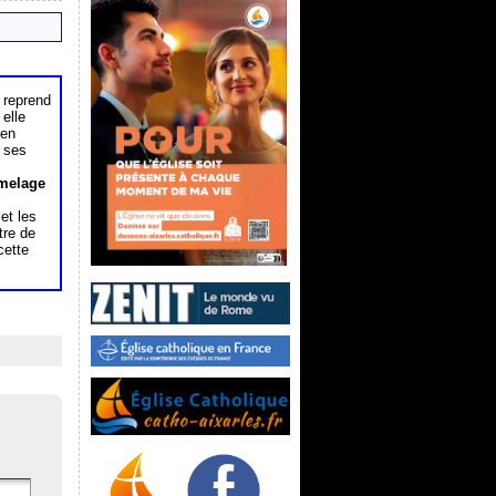
 reprend
 elle
 en
s ses
umelage
et les
tre de
cette