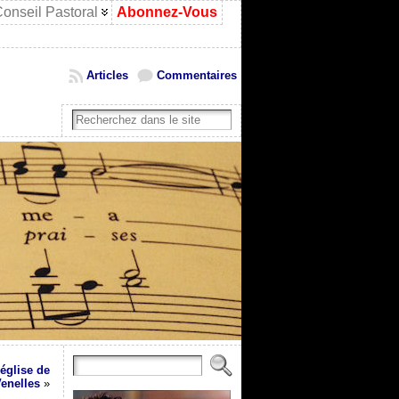
onseil Pastoral
Abonnez-Vous
Articles
Commentaires
église de
enelles
»