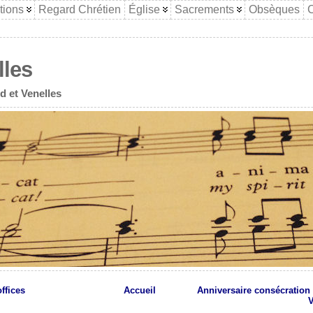
tions
Regard Chrétien
Église
Sacrements
Obsèques
C
lles
d et Venelles
ffices
Accueil
Anniversaire consécration 
V