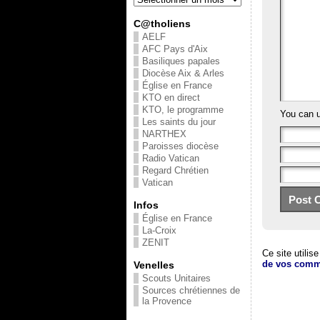
C@tholiens
AELF
AFC Pays d'Aix
Basiliques papales
Diocèse Aix & Arles
Église en France
KTO en direct
KTO, le programme
You can 
Les saints du jour
NARTHEX
Paroisses diocèse
Radio Vatican
Regard Chrétien
Vatican
Infos
Église en France
La-Croix
ZENIT
Ce site utilis
de vos comme
Venelles
Scouts Unitaires
Sources chrétiennes de
la Provence