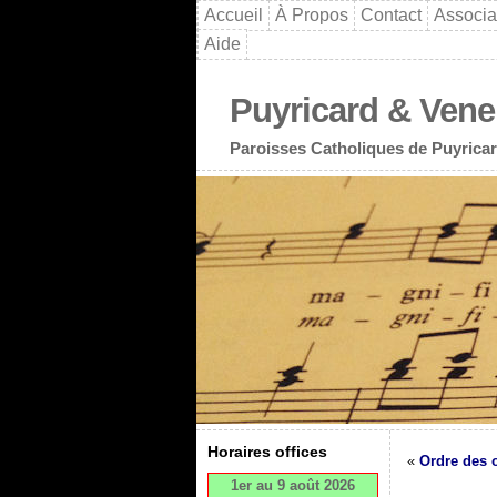
Accueil
À Propos
Contact
Associa
Aide
Puyricard & Vene
Paroisses Catholiques de Puyricar
Horaires offices
«
Ordre des o
1er au 9 août 2026