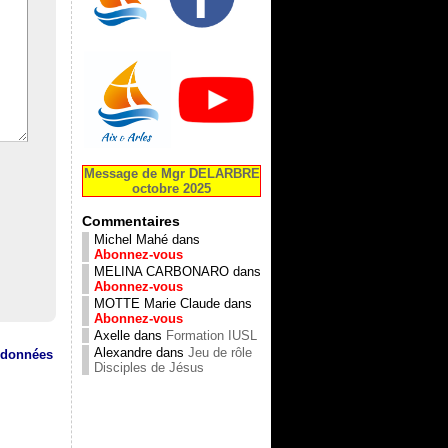
Message de Mgr DELARBRE
octobre 2025
Commentaires
Michel Mahé
dans
Abonnez-vous
MELINA CARBONARO
dans
Abonnez-vous
MOTTE Marie Claude
dans
Abonnez-vous
Axelle
dans
Formation IUSL
Alexandre
dans
Jeu de rôle
s données
Disciples de Jésus