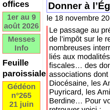
offices
Donner à l’Ég
1er au 9
le 18 novembre 2
août 2026
Le passage au pr
de l’impôt sur le 
Messes
nombreuses interr
Info
liés aux modalité
Feuille
fiscales… des don
paroissiale
associations dont 
Diocésaine, les Am
Gédéon
Puyricard, les Am
n°265
Berdine… Pour vo
21 juin
retrouver voici :