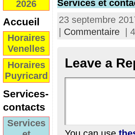
Services et conta
2026
23 septembre 2017
Accueil
|
Commentaire
| 4
Horaires
Venelles
Leave a Re
Horaires
Puyricard
Services-
contacts
Services
You can use
the
et