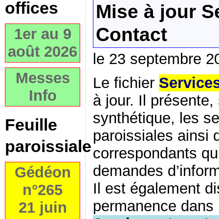
offices
Mise à jour S
Contact
1er au 9
août 2026
le 23 septembre 2
Messes
Le fichier
Services
Info
à jour. Il présente
synthétique, les se
Feuille
paroissiales ainsi 
paroissiale
correspondants qu
demandes d’inform
Gédéon
Il est également d
n°265
permanence dans 
21 juin