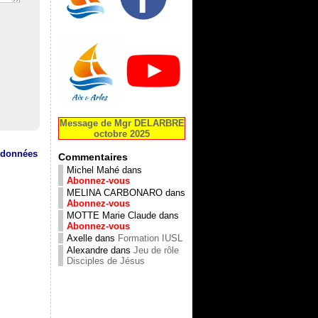
Message de Mgr DELARBRE
octobre 2025
s données
Commentaires
Michel Mahé
dans
Abonnez-vous
MELINA CARBONARO
dans
Abonnez-vous
MOTTE Marie Claude
dans
Abonnez-vous
Axelle
dans
Formation IUSL
Alexandre
dans
Jeu de rôle
Disciples de Jésus