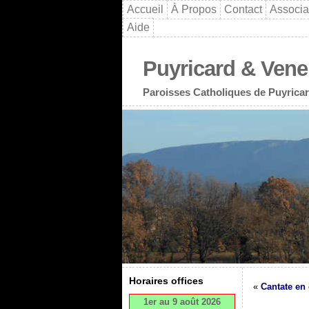
Accueil
À Propos
Contact
Associa
Aide
Puyricard & Vene
Paroisses Catholiques de Puyricar
Horaires offices
«
Cantate en
1er au 9 août 2026