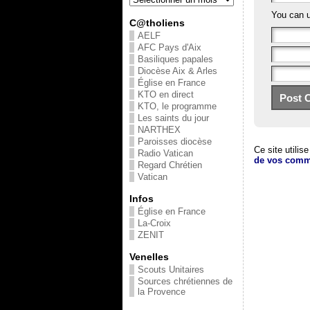
You can 
C@tholiens
AELF
AFC Pays d'Aix
Basiliques papales
Diocèse Aix & Arles
Église en France
KTO en direct
KTO, le programme
Les saints du jour
NARTHEX
Paroisses diocèse
Ce site utilis
Radio Vatican
de vos comme
Regard Chrétien
Vatican
Infos
Église en France
La-Croix
ZENIT
Venelles
Scouts Unitaires
Sources chrétiennes de
la Provence