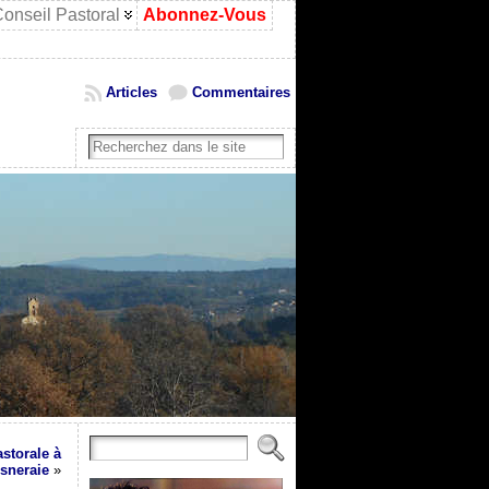
onseil Pastoral
Abonnez-Vous
Articles
Commentaires
astorale à
sneraie
»