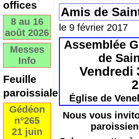
offices
Amis de Sain
8 au 16
le 9 février 2017
août 2026
Assemblée G
Messes
de Sain
Info
Vendredi 
Feuille
2
paroissiale
Église de Venel
Gédéon
Nous vous invito
n°265
paroissiens
21 juin