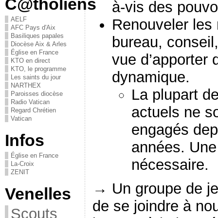
C@tholiens
à-vis des pouvoi
AELF
Renouveler les 
AFC Pays d'Aix
Basiliques papales
bureau, conseil,
Diocèse Aix & Arles
Église en France
vue d’apporter 
KTO en direct
KTO, le programme
dynamique.
Les saints du jour
NARTHEX
La plupart d
Paroisses diocèse
Radio Vatican
actuels ne so
Regard Chrétien
Vatican
engagés dep
Infos
années. Une 
Église en France
nécessaire.
La-Croix
ZENIT
→ Un groupe de je
Venelles
de se joindre à no
Scouts