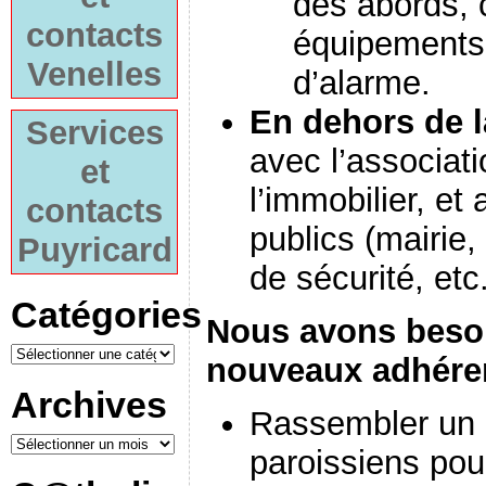
des abords, c
contacts
équipements 
Venelles
d’alarme.
En dehors de l
Services
avec l’associat
et
l’immobilier, et
contacts
publics (mairie
Puyricard
de sécurité, etc
Catégories
Nous avons besoi
nouveaux adhéren
Archives
Rassembler un 
paroissiens pour