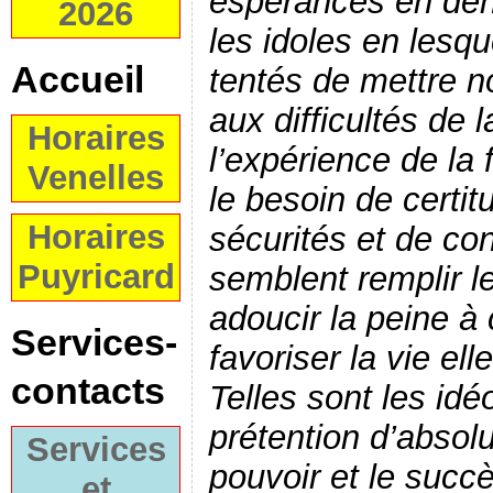
espérances en déno
2026
les idoles en les
Accueil
tentés de mettre n
aux difficultés de l
Horaires
l’expérience de la f
Venelles
le besoin de certit
Horaires
sécurités et de co
Puyricard
semblent remplir le
adoucir la peine à 
Services-
favoriser la vie el
contacts
Telles sont les idé
prétention d’absolu
Services
pouvoir et le succè
et