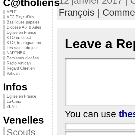
12 janvier 2017 | 
C@tholiens
François
|
Commen
AELF
AFC Pays d'Aix
Basiliques papales
Diocèse Aix & Arles
Église en France
KTO en direct
Leave a Re
KTO, le programme
Les saints du jour
NARTHEX
Paroisses diocèse
Radio Vatican
Regard Chrétien
Vatican
Infos
Église en France
La-Croix
ZENIT
You can use
the
Venelles
Scouts