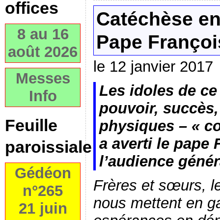
offices
Catéchèse en
8 au 16
Pape Françoi
août 2026
le 12 janvier 2017
Messes
Les idoles de ce
Info
pouvoir, succès,
Feuille
physiques – « co
a averti le pape 
paroissiale
l’audience génér
Gédéon
Frères et sœurs, l
n°265
nous mettent en ga
21 juin