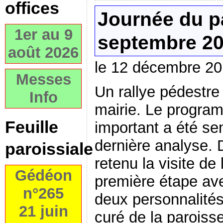
offices
Journée du p
1er au 9
septembre 2
août 2026
le 12 décembre 2
Messes
Un rallye pédestre 
Info
mairie. Le program
Feuille
important a été se
dernière analyse.
paroissiale
retenu la visite de 
Gédéon
première étape ave
n°265
deux personnalités
21 juin
curé de la paroiss