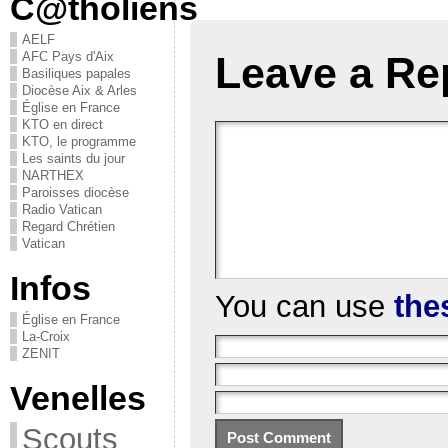
C@tholiens
AELF
AFC Pays d'Aix
Leave a Re
Basiliques papales
Diocèse Aix & Arles
Église en France
KTO en direct
KTO, le programme
Les saints du jour
NARTHEX
Paroisses diocèse
Radio Vatican
Regard Chrétien
Vatican
Infos
You can use
the
Église en France
La-Croix
ZENIT
Venelles
Scouts