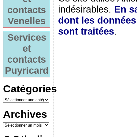
indésirables.
En sa
contacts
dont les donnée
Venelles
sont traitées
.
Services
et
contacts
Puyricard
Catégories
Archives