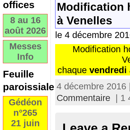
offices
Modification 
à Venelles
8 au 16
août 2026
le 4 décembre 201
Messes
Modification h
Info
Ve
chaque
vendredi 
Feuille
4 décembre 2016 
paroissiale
Commentaire
| 1 
Gédéon
n°265
21 juin
Leave a Re