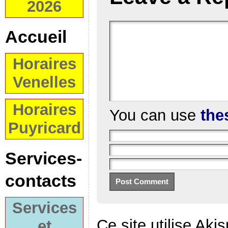
2026
Accueil
Horaires
Venelles
Horaires
You can use
the
Puyricard
Services-
contacts
Services
Ce site utilise Aki
et