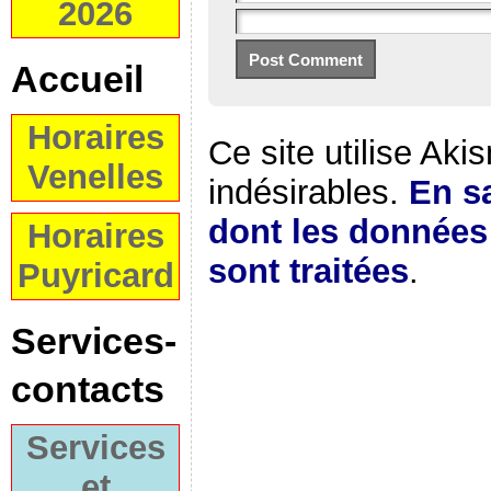
2026
Accueil
Horaires
Ce site utilise Aki
Venelles
indésirables.
En sa
dont les donnée
Horaires
sont traitées
.
Puyricard
Services-
contacts
Services
et