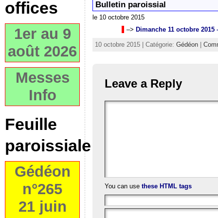
offices
Bulletin paroissial
le 10 octobre 2015
1er au 9
–>
Dimanche 11 octobre 2015 
10 octobre 2015 | Catégorie:
Gédéon
|
Comm
août 2026
Messes
Leave a Reply
Info
Feuille
paroissiale
Gédéon
n°265
You can use
these HTML tags
21 juin