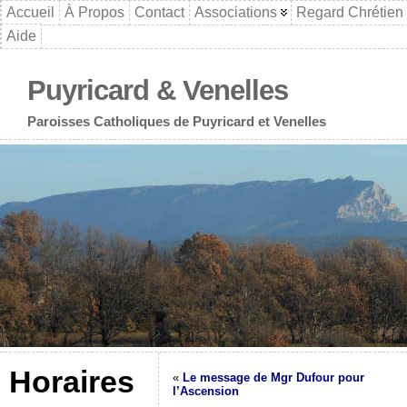
Accueil
À Propos
Contact
Associations
Regard Chrétien
Aide
Puyricard & Venelles
Paroisses Catholiques de Puyricard et Venelles
Horaires
«
Le message de Mgr Dufour pour
l’Ascension