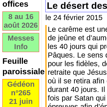
offices
Le désert de
8 au 16
le 24 février 2015
août 2026
Le carême est une
de jeûne et d’aum
Messes
les 40 jours qui p
Info
Pâques. Le sens d
Feuille
pour les fidèles, 
paroissiale
retraite que Jésus
où il se retira afi
Gédéon
durant 40 jours. Il
n°265
fois par Satan qui
21 juin
épreuves afin d’é