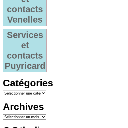
contacts
Venelles
Services
et
contacts
Puyricard
Catégories
Archives