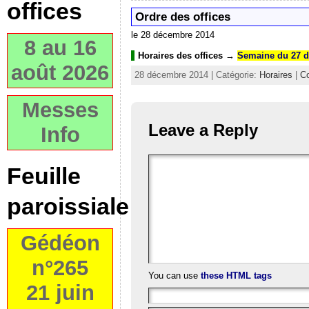
offices
Ordre des offices
le 28 décembre 2014
8 au 16
Horaires des offices
→
Semaine du 27 d
août 2026
28 décembre 2014 | Catégorie:
Horaires
|
C
Messes
Leave a Reply
Info
Feuille
paroissiale
Gédéon
n°265
You can use
these HTML tags
21 juin