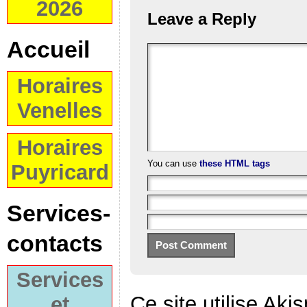
2026
Leave a Reply
Accueil
Horaires
Venelles
Horaires
You can use
these HTML tags
Puyricard
Services-
contacts
Services
Ce site utilise Aki
et