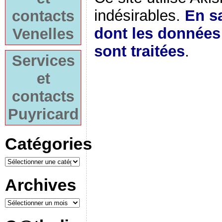
indésirables.
En sa
contacts
dont les donnée
Venelles
sont traitées
.
Services
et
contacts
Puyricard
Catégories
Archives